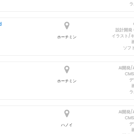
ラ
d
設計開発 C
イラスト/
ホーチミン
ソフ
AI開発
CM
デ
ホーチミン
ラ
AI開発
CM
デ
ハノイ