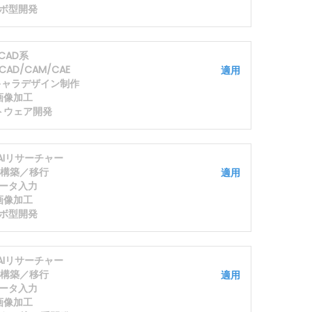
ボ型開発
CAD系
AD/CAM/CAE
適用
キャラデザイン制作
画像加工
トウェア開発
/AIリサーチャー
S構築／移行
適用
ータ入力
画像加工
ボ型開発
/AIリサーチャー
S構築／移行
適用
ータ入力
画像加工