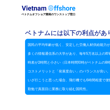
ベトナムオフショア開発のワンストップ窓口
ベトナムには以下の利点があ
国民の平均年齢が低く、安定した労働人材供給能力が
多くの情報通信系の大学があり、毎年5万名以上の即
時差が2時間と小さい（日本時間10時がベトナムの8
コストメリットと「発展度合い」のバランスが良い
いざ行こうと思った場合、飛行機でも6時間程度で便
勤勉で真面目に業務に取り組む国民性。