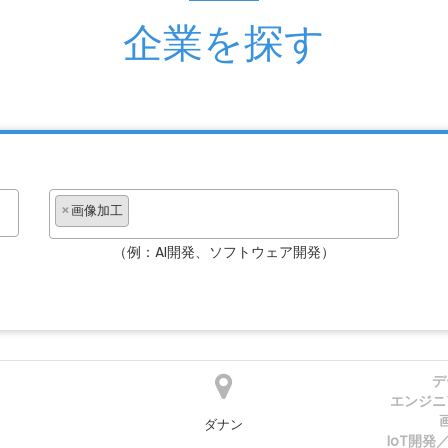
企業を探す
×
画像加工
（例：AI開発、ソフトウェア開発）
デ
エンジニ
ダナン
IoT開