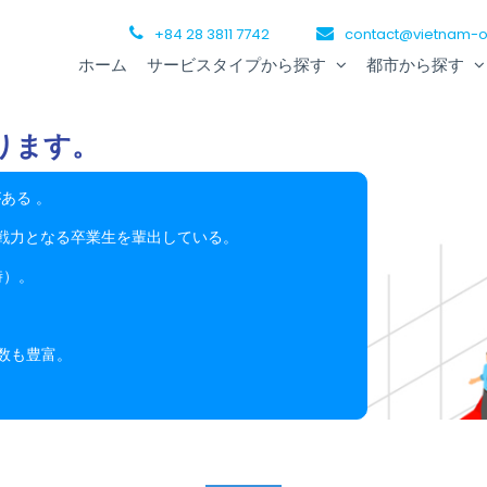
+84 28 3811 7742
contact@vietnam-o
ホーム
サービスタイプから探す
都市から探す
ります。
ある 。
戦力となる卒業生を輩出している。
時）。
。
数も豊富。