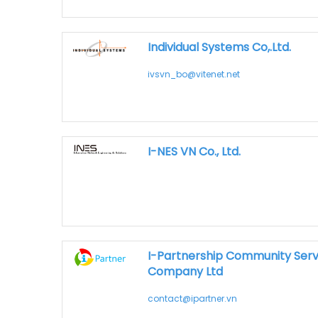
Individual Systems Co,.Ltd.
ivsvn_bo@vitenet.net
I-NES VN Co., Ltd.
I-Partnership Community Ser
Company Ltd
contact@ipartner.vn