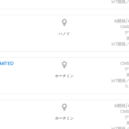
IoT開
AI開発
CM
デ
ハノイ
IoT開
IMITED
CM
デ
ホーチミン
IoT開
ラ
AI開発
CM
デ
ホーチミン
IoT開