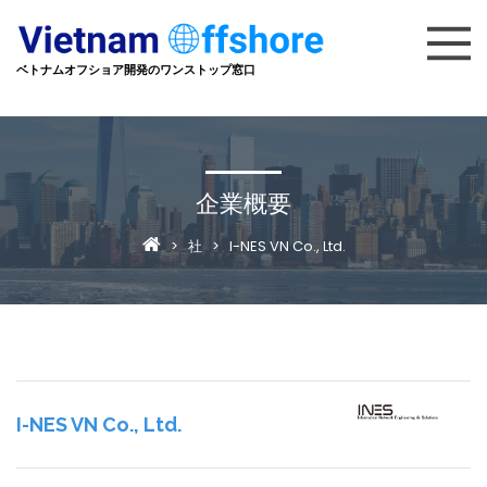
ベトナムオフショア開発のワンストップ窓口
企業概要
>
社
>
I-NES VN Co., Ltd.
I-NES VN Co., Ltd.