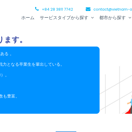
+84 28 3811 7742
contact@vietnam-o
ホーム
サービスタイプから探す
都市から探す
ります。
ある 。
戦力となる卒業生を輩出している。
時）。
。
数も豊富。