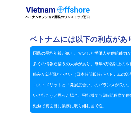
ベトナムオフショア開発のワンストップ窓口
ベトナムには以下の利点があ
国民の平均年齢が低く、安定した労働人材供給能力が
多くの情報通信系の大学があり、毎年5万名以上の即
時差が2時間と小さい（日本時間10時がベトナムの8
コストメリットと「発展度合い」のバランスが良い
いざ行こうと思った場合、飛行機でも6時間程度で便
勤勉で真面目に業務に取り組む国民性。