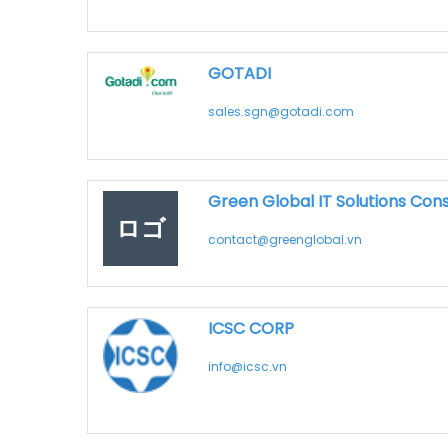
GOTADI
sales.sgn@gotadi.com
Green Global IT Solutions Cons
ロゴ
contact@greenglobal.vn
ICSC CORP
info@icsc.vn