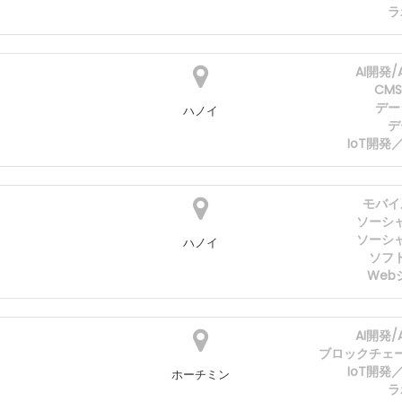
ラ
AI開発
CM
デー
ハノイ
デ
IoT開
モバイ
ソーシ
ソーシ
ハノイ
ソフ
Web
AI開発
ブロックチェ
IoT開
ホーチミン
ラ