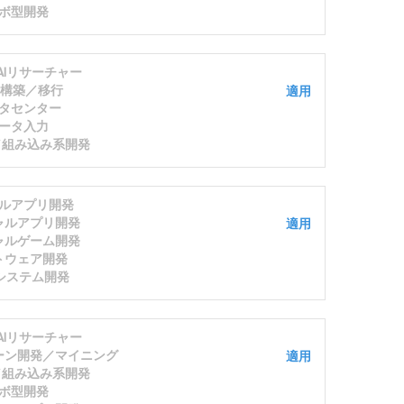
ボ型開発
/AIリサーチャー
S構築／移行
適用
タセンター
ータ入力
発／組み込み系開発
ルアプリ開発
ャルアプリ開発
適用
ャルゲーム開発
トウェア開発
システム開発
/AIリサーチャー
ーン開発／マイニング
適用
発／組み込み系開発
ボ型開発