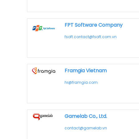
FPT Software Company
fsoft.contact@fsoft.com.vn
Framgia Vietnam
hr@framgia.com
Gamelab Co., Ltd.
contact@gamelab.vn