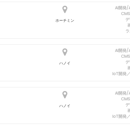
AI開発
CM
デ
ホーチミン
ラ
AI開発
CM
デ
ハノイ
IoT開
AI開発
CM
デ
ハノイ
IoT開