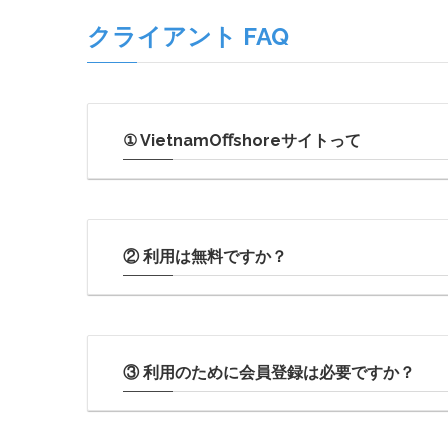
クライアント FAQ
① VietnamOﬀshoreサイトって
② 利⽤は無料ですか？
③ 利⽤のために会員登録は必要ですか？