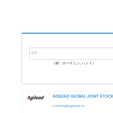
（例：ホーチミン, ハノイ）
AGILEAD GLOBAL JOINT STOC
contact@agilead.vn