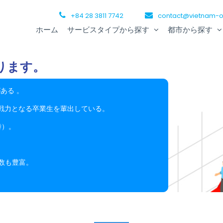
+84 28 3811 7742
contact@vietnam-o
ホーム
サービスタイプから探す
都市から探す
ります。
ある 。
戦力となる卒業生を輩出している。
時）。
。
数も豊富。