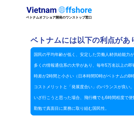
ベトナムオフショア開発のワンストップ窓口
ベトナムには以下の利点があ
国民の平均年齢が低く、安定した労働人材供給能力が
多くの情報通信系の大学があり、毎年5万名以上の即
時差が2時間と小さい（日本時間10時がベトナムの8
コストメリットと「発展度合い」のバランスが良い
いざ行こうと思った場合、飛行機でも6時間程度で便
勤勉で真面目に業務に取り組む国民性。