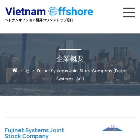
ベトナムオフショア開発のワンストップ窓口
企業概要
>
社
>
Fujinet Systems Joint Stock Company (Fujinet
Systems JSC)
Fujinet Systems Joint
Stock Company